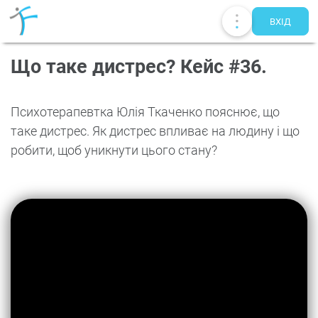
ВХIД
Що таке дистрес? Кейс #36.
Психотерапевтка Юлія Ткаченко пояснює, що
таке дистрес. Як дистрес впливає на людину і що
робити, щоб уникнути цього стану?
Публікації
UA
EN
RU
Терапевти