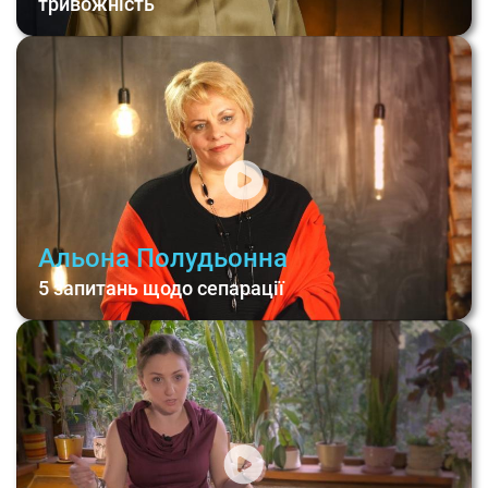
тривожність
Альона Полудьонна
5 запитань щодо сепарації