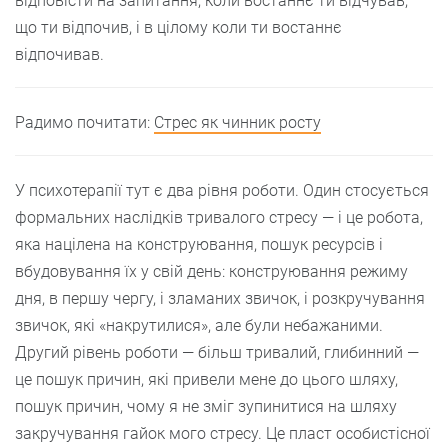
відповісти на запитання, коли востаннє ти відчував,
що ти відпочив, і в цілому коли ти востаннє
відпочивав.
Радимо почитати:
Стрес як чинник росту
У психотерапії тут є два рівня роботи. Один стосується
формальних наслідків тривалого стресу — і це робота,
яка націлена на конструювання, пошук ресурсів і
вбудовування їх у свій день: конструювання режиму
дня, в першу чергу, і зламаних звичок, і розкручування
звичок, які «накрутилися», але були небажаними.
Другий рівень роботи — більш тривалий, глибинний —
це пошук причин, які привели мене до цього шляху,
пошук причин, чому я не зміг зупинитися на шляху
закручування гайок мого стресу. Це пласт особистісної