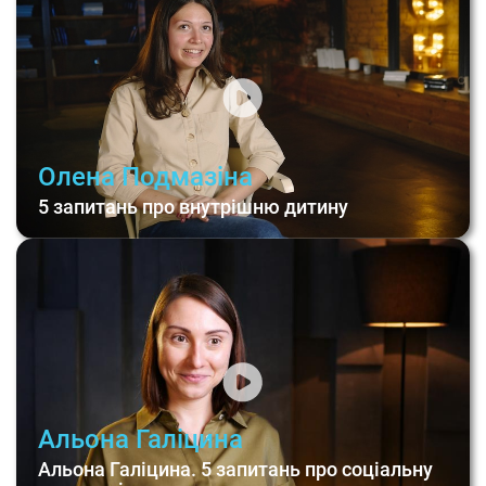
Олена Подмазіна
5 запитань про внутрішню дитину
Альона Галіцина
Альона Галіцина. 5 запитань про соціальну