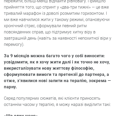
пережити, більш-менш віднайти рівновагу. Прийшло
прийняття того, що спринт у «два-три тижні» — це вже
тривалий марафон із доволі розмитим горизонтом. І
ми вже навчилися жити у такому режимі, опановуючи
хронічний стрес, сформували певний ритм
повсякденних справ, що підтримує хитку віру в
завтрашній день (навіть за наявності непохитної віри у
перемогу).
За 9 місяців можна багато чого у собі виносити:
усвідомити, як я хочу жити далі і як точно не хочу,
викристалізувати нову життєву філософію,
сформулювати вимоги та претензії до партнера, а
отже, з’явилися нові запити на терапію, зокрема —
парну.
Серед популярних сюжетів, які клієнти приносять
останнім часом у терапію, я можу наразі виділити такі:
«Ще один шанс»