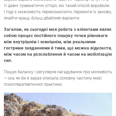
ті давні травматичні історії, які такий спосіб виробили.
І тоді є можливість переосмислити, пережити їх заново,
знайти кращі, більш дбайливі варіанти.
Загалом, на сьогодні моя робота з клієнтами являє
собою процес постійного пошуку точки рівноваги
між внутрішнім і зовнішнім, між реальними
гострими завданнями й тими, що можна відкласти,
між часом на розслаблення й часом на мобілізацію
сил.
Пошук балансу і регулярне нагадування про мінливість
— ось як би я зараз описала основну частину моєї
психотерапевтичної практики.