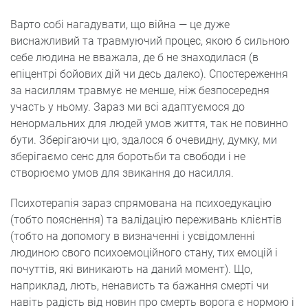
Варто собі нагадувати, що війна — це дуже
виснажливий та травмуючий процес, якою б сильною
себе людина не вважала, де б не знаходилася (в
епіцентрі бойових дій чи десь далеко). Спостереження
за насиллям травмує не менше, ніж безпосередня
участь у ньому. Зараз ми всі адаптуємося до
ненормальних для людей умов життя, так не повинно
бути. Зберігаючи цю, здалося б очевидну, думку, ми
зберігаємо сенс для боротьби та свободи і не
створюємо умов для звикання до насилля.
Психотерапія зараз спрямована на психоедукацію
(тобто пояснення) та валідацію переживань клієнтів
(тобто на допомогу в визначенні і усвідомленні
людиною свого психоемоційного стану, тих емоцій і
почуттів, які виникають на даний момент). Що,
наприклад, лють, ненависть та бажання смерті чи
навіть радість від новин про смерть ворога є нормою і