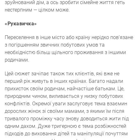
зруйнований дім, а ось зробити сімейне життя геть
нестерпним — цілком може.
«Рукавичка»
Переселення в інше місто або країну нерідко пов’язане
з погіршенням звичних побутових умов та
необхідністю більш щільного проживання з іншими
родичами.
Цей сюжет зачіпає також тих клієнтів, які вже не
перший рік живуть в інших країнах. Багато надали
прихисток своїм родичам, найчастіше батькам. Це,
природним чином, виливається у низку побутових
конфліктів. Окремої уваги заслуговує тема взаємин
дорослих жінок зі своїми мамами, з якими їм після
тривалого проміжку часу знову доводиться жити під
одним дахом. Дуже тригерною є тема розбіжностей
підходів до виховання дітей та маніпуляції почуттям