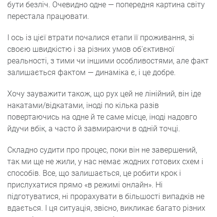
бути безліч. Очевидно одне — попередня картина світу
перестала працювати.
І ось із цієї втрати почалися етапи її проживання, зі
своєю швидкістю і за різних умов об'єктивної
реальності, з тими чи іншими особливостями, але факт
залишається фактом — динаміка є, і це добре.
Хочу зауважити також, що рух цей не лінійний, він іде
накатами/відкатами, іноді по кілька разів
повертаючись на одне й те саме місце, іноді надовго
йдучи вбік, а часто й завмираючи в одній точці.
Складно судити про процес, поки він не завершений,
так ми ще не жили, у нас немає жодних готових схем і
способів. Все, що залишається, це робити крок і
прислухатися прямо «в режимі онлайн». Ні
підготуватися, ні прорахувати в більшості випадків не
вдається. І ця ситуація, звісно, викликає багато різних