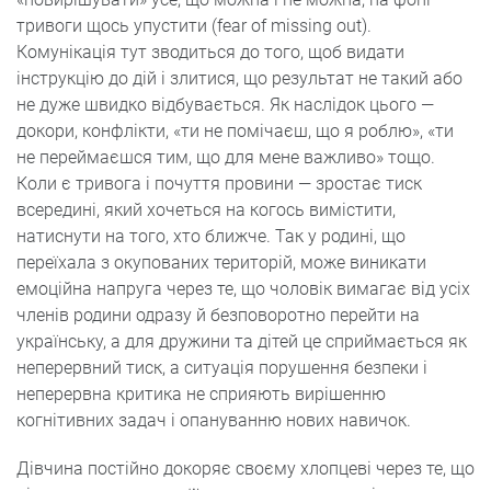
тривоги щось упустити (fear of missing out).
Комунікація тут зводиться до того, щоб видати
інструкцію до дій і злитися, що результат не такий або
не дуже швидко відбувається. Як наслідок цього —
докори, конфлікти, «ти не помічаєш, що я роблю», «ти
не переймаєшся тим, що для мене важливо» тощо.
Коли є тривога і почуття провини — зростає тиск
всередині, який хочеться на когось вимістити,
натиснути на того, хто ближче. Так у родині, що
переїхала з окупованих територій, може виникати
емоційна напруга через те, що чоловік вимагає від усіх
членів родини одразу й безповоротно перейти на
українську, а для дружини та дітей це сприймається як
неперервний тиск, а ситуація порушення безпеки і
неперервна критика не сприяють вирішенню
когнітивних задач і опануванню нових навичок.
Дівчина постійно докоряє своєму хлопцеві через те, що