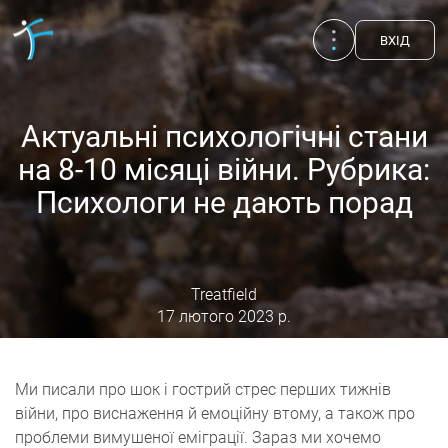
ВХIД
Актуальні психологічні стани
на 8-10 місяці війни. Рубрика:
Психологи не дають порад
Treatfield
17 лютого 2023 р.
Публікації
UA
EN
RU
Ми писали про шок і гострий стрес перших тижнів
війни, про виснаження й емоційну втому, а також про
Терапевти
проблеми вимушеної еміграції. Зараз ми хочемо