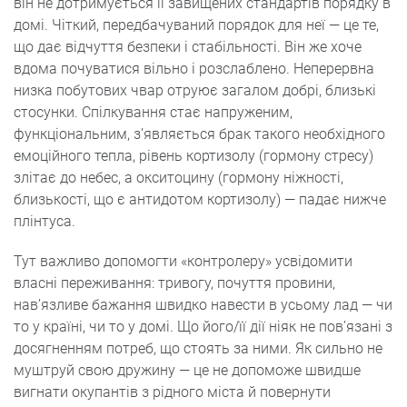
він не дотримується її завищених стандартів порядку в
домі. Чіткий, передбачуваний порядок для неї — це те,
що дає відчуття безпеки і стабільності. Він же хоче
вдома почуватися вільно і розслаблено. Неперервна
низка побутових чвар отруює загалом добрі, близькі
стосунки. Спілкування стає напруженим,
функціональним, з’являється брак такого необхідного
емоційного тепла, рівень кортизолу (гормону стресу)
злітає до небес, а окситоцину (гормону ніжності,
близькості, що є антидотом кортизолу) — падає нижче
плінтуса.
Тут важливо допомогти «контролеру» усвідомити
власні переживання: тривогу, почуття провини,
нав’язливе бажання швидко навести в усьому лад — чи
то у країні, чи то у домі. Що його/її дії ніяк не пов’язані з
досягненням потреб, що стоять за ними. Як сильно не
муштруй свою дружину — це не допоможе швидше
вигнати окупантів з рідного міста й повернути