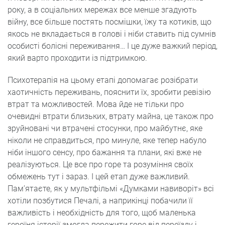
року, а в соціальних мережах все менше згадують
війну, все більше постять посмішки, їжу та котиків, що
якось не вкладається в голові і ніби ставить під сумнів
особисті болісні переживання… І це дуже важкий період,
який варто проходити із підтримкою.
Психотерапія на цьому етапі допомагає розібрати
хаотичність переживань, пояснити їх, зробити ревізію
втрат та можливостей. Мова йде не тільки про
очевидні втрати близьких, втрату майна, це також про
зруйновані чи втрачені стосунки, про майбутнє, яке
ніколи не справдиться, про минуле, яке тепер набуло
ніби іншого сенсу, про бажання та плани, які вже не
реалізуються. Це все про горе та розуміння своїх
обмежень тут і зараз. І цей етап дуже важливий.
Пам’ятаєте, як у мультфільмі «Думками навиворіт» всі
хотіли позбутися Печалі, а наприкінці побачили її
важливість і необхідність для того, щоб маленька
героїня історії змогла пережити горе від переїзду і