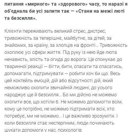
питання «мирного» та «здорового» часу, то наразі я
об’єднала би усі запити так — «Стани на межі люті
та безсилля».
Клієнти переживають великий стрес, дистрес,
тривожність за теперішнє, майбутнє, за дітей, за
знайомих, за країну, за хлопців на фронті… Тривожність
охоплює усі сфери життя. Під руку із нею йде люта
ненависть, злість та огида до ворога. Це спонукає до
тваринної реакції — бігти, бити, спасати та спасатись,
допомагати, підтримувати — робити хоч би що. Весь
цей коктейль емоцій, дій або відсутності дій, який
неможливо охопити звичайній людині, до усього
народжує ще й безсилля… Бо ми дійсно не можемо
охопити все, що хотіли б. Не можемо допомогти всім,
кому це потрібно, не можемо підтримати всіх, хто
потребує, ми не можемо… І це важливо зрозуміти. І
коли безсилля стає нестерпним, люди починають
шукати допомоги у нас, психологів.