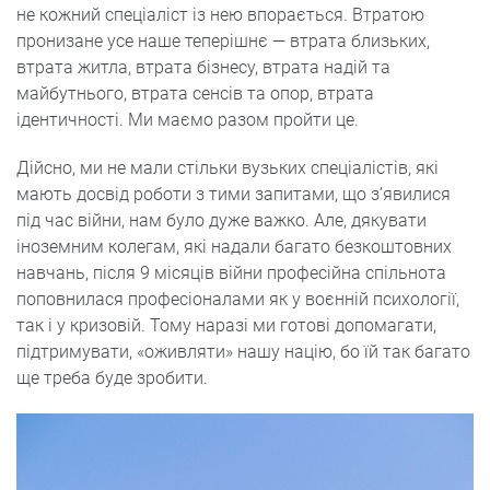
не кожний спеціаліст із нею впорається. Втратою
пронизане усе наше теперішнє — втрата близьких,
втрата житла, втрата бізнесу, втрата надій та
майбутнього, втрата сенсів та опор, втрата
ідентичності. Ми маємо разом пройти це.
Дійсно, ми не мали стільки вузьких спеціалістів, які
мають досвід роботи з тими запитами, що з’явилися
під час війни, нам було дуже важко. Але, дякувати
іноземним колегам, які надали багато безкоштовних
навчань, після 9 місяців війни професійна спільнота
поповнилася професіоналами як у воєнній психології,
так і у кризовій. Тому наразі ми готові допомагати,
підтримувати, «оживляти» нашу націю, бо їй так багато
ще треба буде зробити.