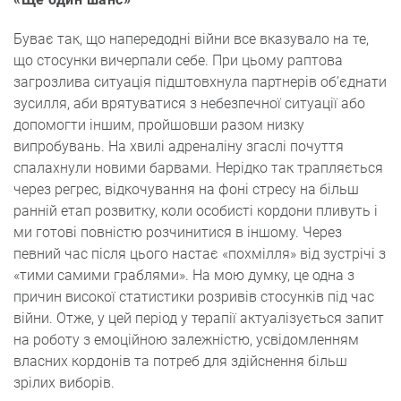
Буває так, що напередодні війни все вказувало на те,
що стосунки вичерпали себе. При цьому раптова
загрозлива ситуація підштовхнула партнерів об’єднати
зусилля, аби врятуватися з небезпечної ситуації або
допомогти іншим, пройшовши разом низку
випробувань. На хвилі адреналіну згаслі почуття
спалахнули новими барвами. Нерідко так трапляється
через регрес, відкочування на фоні стресу на більш
ранній етап розвитку, коли особисті кордони пливуть і
ми готові повністю розчинитися в іншому. Через
певний час після цього настає «похмілля» від зустрічі з
«тими самими граблями». На мою думку, це одна з
причин високої статистики розривів стосунків під час
війни. Отже, у цей період у терапії актуалізується запит
на роботу з емоційною залежністю, усвідомленням
власних кордонів та потреб для здійснення більш
зрілих виборів.