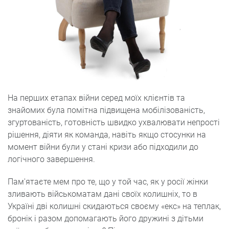
На перших етапах війни серед моїх клієнтів та
знайомих була помітна підвищена мобілізованість,
згуртованість, готовність швидко ухвалювати непрості
рішення, діяти як команда, навіть якщо стосунки на
момент війни були у стані кризи або підходили до
логічного завершення.
Пам'ятаєте мем про те, що у той час, як у росії жінки
зливають військоматам дані своїх колишніх, то в
Україні дві колишні скидаються своєму «екс» на теплак,
бронік і разом допомагають його дружині з дітьми