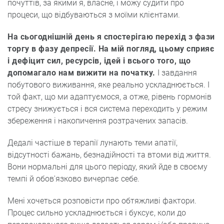
почуттів, за якими я, власне, і можу судити про
процеси, що відбуваються з моїми клієнтами.
На сьогоднішній день я спостерігаю перехід з фази
торгу в фазу депресії. На мій погляд, цьому сприяє
і дефіцит сил, ресурсів, ідей і всього того, що
допомагало нам вижити на початку.
І завдання
побутового виживання, яке реально ускладнюється. І
той факт, що ми адаптуємося, а отже, рівень гормонів
стресу знижується і вся система переходить у режим
збереження і накопичення розтрачених запасів.
Дедалі частіше в терапії лунають теми апатії,
відсутності бажань, безнадійності та втоми від життя.
Вони нормальні для цього періоду, який йде в своєму
темпі й обов'язково вичерпає себе.
Мені хочеться розповісти про обтяжливі фактори.
Процес сильно ускладнюється і буксує, коли до