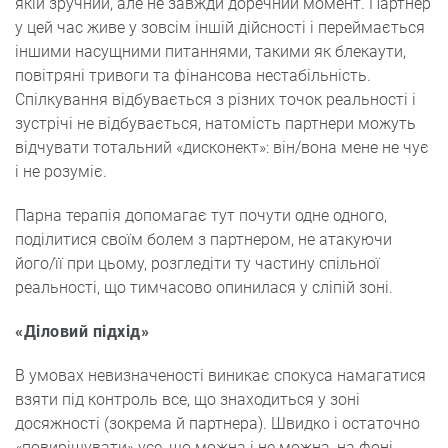
якій зручний, але не завжди доречний момент. Партнер
у цей час живе у зовсім іншій дійсності і переймається
іншими насущними питаннями, такими як блекаути,
повітряні тривоги та фінансова нестабільність.
Спілкування відбувається з різних точок реальності і
зустрічі не відбувається, натомість партнери можуть
відчувати тотальний «дисконект»: він/вона мене не чує
і не розуміє.
Парна терапія допомагає тут почути одне одного,
поділитися своїм болем з партнером, не атакуючи
його/її при цьому, розгледіти ту частину спільної
реальності, що тимчасово опинилася у сліпій зоні.
«Діловий підхід»
В умовах невизначеності виникає спокуса намагатися
взяти під контроль все, що знаходиться у зоні
досяжності (зокрема й партнера). Швидко і остаточно
«повирішувати» усе, що можна і не можна, на фоні