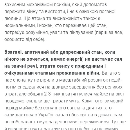
захисним механізмом психіки, який допомагає
пережити війну та вистояти, і не є ознакою поганої
людини. Що втома та виснаженість також є
нормальними, і кожен, хто переживає цей стан,
потребує розуміння, уваги та піклування (перш за все,
особисто від себе).
Взагалі, апатичний або депресивний стан, коли
нічого не хочеться, немає енергії, не вистачає сил
на звичні речі, втрата сенсу є природними і
очікуваними етапами проживання війни.
Багато з
нас спочатку не вірили в масштабний розвиток подій,
потім сподівалися на швидке завершення без великих
втрат, але обіцяні 2-3 тижні затягнулися майже на рік і
невідомо, скільки ще триватимуть. Крім того, зимовий
період майже без сонячного світла, а для тих, хто
залишається в Україні, зараз і без світла в домах, сам
по собі налаштовує на депресивні переживання. Тут ще
й новорічні свята нагадують про підбиття підсумків