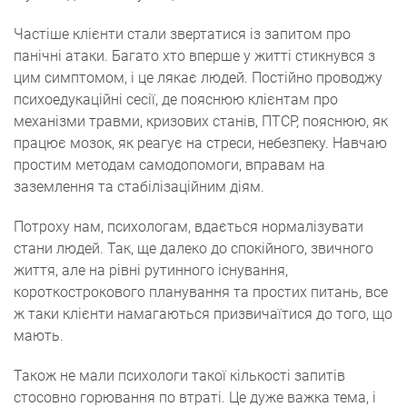
Частіше клієнти стали звертатися із запитом про
панічні атаки. Багато хто вперше у житті стикнувся з
цим симптомом, і це лякає людей. Постійно проводжу
психоедукаційні сесії, де пояснюю клієнтам про
механізми травми, кризових станів, ПТСР, пояснюю, як
працює мозок, як реагує на стреси, небезпеку. Навчаю
простим методам самодопомоги, вправам на
заземлення та стабілізаційним діям.
Потроху нам, психологам, вдається нормалізувати
стани людей. Так, ще далеко до спокійного, звичного
життя, але на рівні рутинного існування,
короткострокового планування та простих питань, все
ж таки клієнти намагаються призвичаїтися до того, що
мають.
Також не мали психологи такої кількості запитів
стосовно горювання по втраті. Це дуже важка тема, і