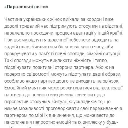
«Паралельні світи»
Частина українських жінок виїхали за кордон і вже
доволі тривалий час підтримують стосунки на відстані,
паралельно проходячи процеси адаптації у іншій країні.
При цьому відчуття щоденної небезпеки відходить на
задній план, з’являється більше вільного часу, аби
прокручувати у пам’яті певні спогади, сімейні ситуації.
Такі спогади можуть викликати ніжність і тепло,
підсвічувати позитивні сторони партнера. Або ж на
поверхню свідомості можуть підступати давні образи,
особливо якщо партнер довго не виходить на зв’язок.
Емоційний маятник може розхитуватися від ідеалізації
партнера до повного знецінення і зневіри щодо
перспектив стосунків. Ситуацію ускладнює те, що
немає можливості проговорювати свої переживання з
партнером по мірі їх виникнення, що може вести до
накопичення непростих емоцій та їх виплеску у будь-