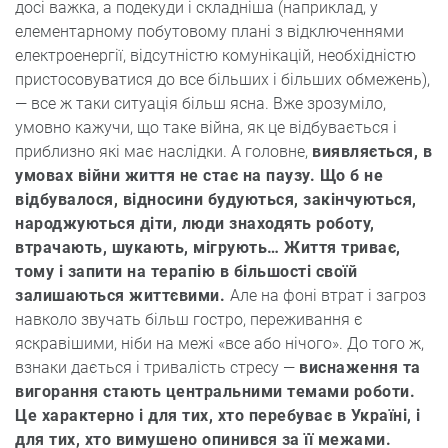
досі важка, а подекуди і складніша (наприклад, у
елементарному побутовому плані з відключеннями
електроенергії, відсутністю комунікацій, необхідністю
пристосовуватися до все більших і більших обмежень),
— все ж таки ситуація більш ясна. Вже зрозуміло,
умовно кажучи, що таке війна, як це відбувається і
приблизно які має наслідки. А головне,
виявляється, в
умовах війни життя не стає на паузу. Що б не
відбувалося, відносини будуються, закінчуються,
народжуються діти, люди знаходять роботу,
втрачають, шукають, мігрують… Життя триває,
тому і запити на терапію в більшості своїй
залишаються життєвими.
Але на фоні втрат і загроз
навколо звучать більш гостро, переживання є
яскравішими, ніби на межі «все або нічого». До того ж,
взнаки дається і тривалість стресу —
виснаження та
вигорання стають центральними темами роботи.
Це характерно і для тих, хто перебуває в Україні, і
для тих, хто вимушено опинився за її межами.