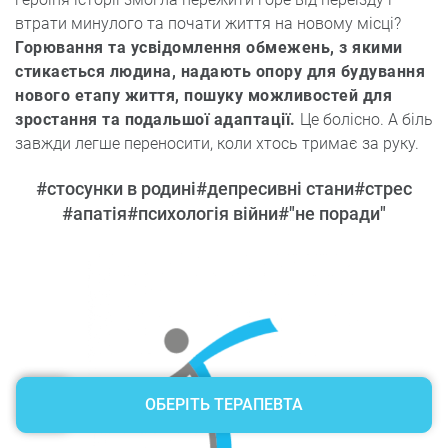
втрати минулого та почати життя на новому місці?
Горювання та усвідомлення обмежень, з якими
стикається людина, надають опору для будування
нового етапу життя, пошуку можливостей для
зростання та подальшої адаптації.
Це болісно. А біль
завжди легше переносити, коли хтось тримає за руку.
Розмір шрифту
Маленький
#стосунки в родині
#депресивні стани
#стрес
Середній
#апатія
#психологія війни
#"не поради"
Великий
Розмір
контейнера
Середній
Великий
Видимість
налаштувань
Сховати
ОБЕРІТЬ ТЕРАПЕВТА