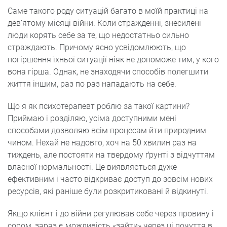
Саме такого роду ситуацій багато в моїй практиці на
дев’ятому місяці війни. Коли стражденні, знесилені
люди корять себе за те, що недостатньо сильно
страждають. Причому ясно усвідомлюють, що
погіршення їхньої ситуації ніяк не допоможе тим, у кого
вона гірша. Однак, не знаходячи способів полегшити
життя іншим, раз по раз нападають на себе.
Що я як психотерапевт роблю за такої картини?
Приймаю і розділяю, усіма доступними мені
способами дозволяю всім процесам йти природним
чином. Нехай не надовго, хоч на 50 хвилин раз на
тиждень, але постояти на твердому ґрунті з відчуттям
власної нормальності. Це виявляється дуже
ефективним і часто відкриває доступ до зовсім нових
ресурсів, які раніше були розкритиковані й відкинуті.
Якщо клієнт і до війни регулював себе через провину і
сором, зараз є можливість «зайти» через ці почуття в