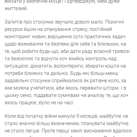
виїхати у безпечне місце? Підтверджую, мем дуже
життєвий.
Запитів про стосунки звучало доволі мало. Психічні
ресурси йшли на опанування стресу, постійний
моніторинг новин, вирішення суто практичних задач
щодо виживання та безпеки для себе та близьких, на
те, щоб робити будь-що, аби дати раду власній тривозі
та безсиллю та відчути хоч якийсь контроль над
ситуацією: донатити, волонтерити, збирати кошти на
потреби ближніх та дальніх. Будь-які більш-менш
задовільні стосунки сприймалися як рятівне коло, за
яке можна учепитися, аби якось пережити шторм. І в
цьому сенсі, піддавати сумнівам чи аналізу те, що хоч
якось працює, було не на часі.
Коли від початку війни минуло 9 місяців, майбутнє не
стало значно більш визначеним, планувати майбутнє
не стало легше. Проте перші хвилі виснаження вдалося