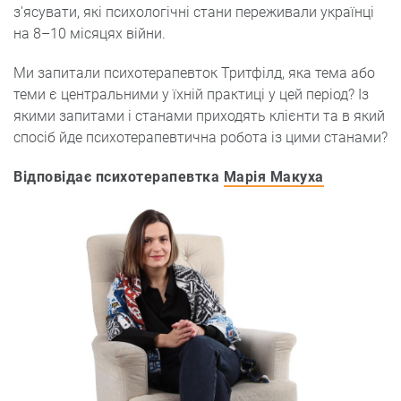
з'ясувати, які психологічні стани переживали українці
на 8–10 місяцях війни.
Ми запитали психотерапевток Тритфілд, яка тема або
теми є центральними у їхній практиці у цей період? Із
якими запитами і станами приходять клієнти та в який
спосіб йде психотерапевтична робота із цими станами?
Відповідає психотерапевтка
Марія Макуха