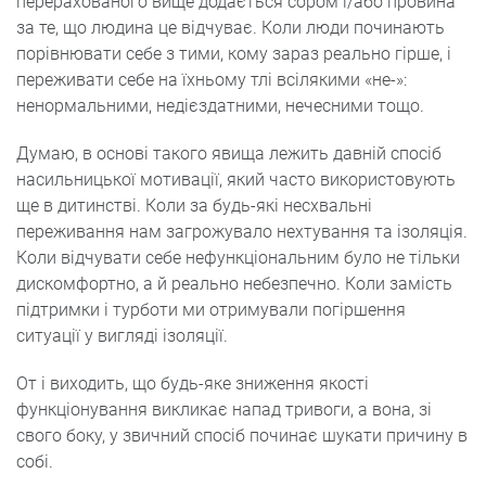
перерахованого вище додається сором і/або провина
за те, що людина це відчуває. Коли люди починають
порівнювати себе з тими, кому зараз реально гірше, і
переживати себе на їхньому тлі всілякими «не-»:
ненормальними, недієздатними, нечесними тощо.
Думаю, в основі такого явища лежить давній спосіб
насильницької мотивації, який часто використовують
ще в дитинстві. Коли за будь-які несхвальні
переживання нам загрожувало нехтування та ізоляція.
Коли відчувати себе нефункціональним було не тільки
дискомфортно, а й реально небезпечно. Коли замість
підтримки і турботи ми отримували погіршення
ситуації у вигляді ізоляції.
От і виходить, що будь-яке зниження якості
функціонування викликає напад тривоги, а вона, зі
свого боку, у звичний спосіб починає шукати причину в
собі.