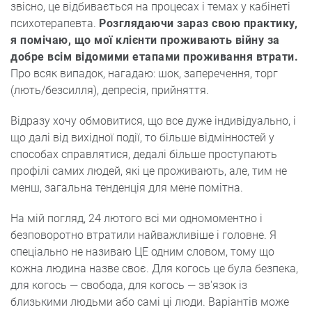
звісно, це відбивається на процесах і темах у кабінеті
психотерапевта.
Розглядаючи зараз свою практику,
я помічаю, що мої клієнти проживають війну за
добре всім відомими етапами проживання втрати.
Про всяк випадок, нагадаю: шок, заперечення, торг
(лють/безсилля), депресія, прийняття.
Відразу хочу обмовитися, що все дуже індивідуально, і
що далі від вихідної події, то більше відмінностей у
способах справлятися, дедалі більше проступають
профілі самих людей, які це проживають, але, тим не
менш, загальна тенденція для мене помітна.
На мій погляд, 24 лютого всі ми одномоментно і
безповоротно втратили найважливіше і головне. Я
спеціально не називаю ЦЕ одним словом, тому що
кожна людина назве своє. Для когось це була безпека,
для когось — свобода, для когось — зв'язок із
близькими людьми або самі ці люди. Варіантів може