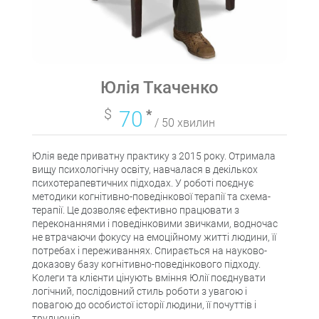
Юлія Ткаченко
$
70
*
/ 50 хвилин
Юлія веде приватну практику з 2015 року. Отримала
вищу психологічну освіту, навчалася в декількох
психотерапевтичних підходах. У роботі поєднує
методики когнітивно-поведінкової терапії та схема-
терапії. Це дозволяє ефективно працювати з
переконаннями і поведінковими звичками, водночас
не втрачаючи фокусу на емоційному житті людини, її
потребах і переживаннях. Спирається на науково-
доказову базу когнітивно-поведінкового підходу.
Колеги та клієнти цінують вміння Юлії поєднувати
логічний, послідовний стиль роботи з увагою і
повагою до особистої історії людини, її почуттів і
труднощів.