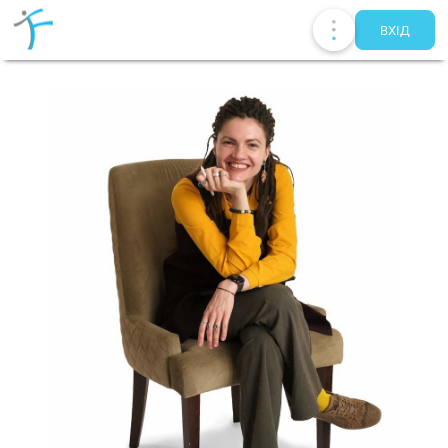
ВХIД
Публікації
UA
EN
RU
Терапевти