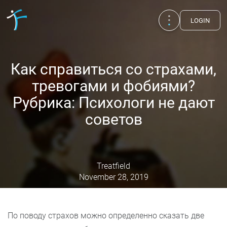
LOGIN
Как справиться со страхами,
тревогами и фобиями?
Рубрика: Психологи не дают
советов
Treatfield
November 28, 2019
Publications
UA
EN
RU
Therapists
По поводу страхов можно определенно сказать две