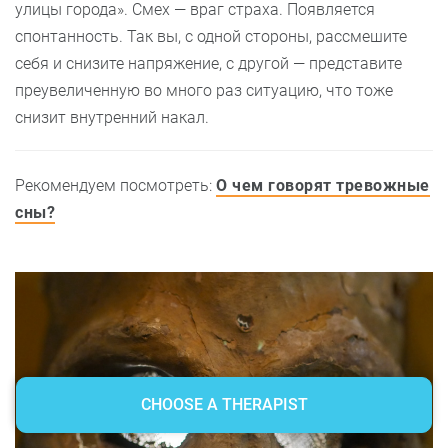
улицы города». Смех — враг страха. Появляется
спонтанность. Так вы, с одной стороны, рассмешите
себя и снизите напряжение, с другой — представите
преувеличенную во много раз ситуацию, что тоже
снизит внутренний накал.
Рекомендуем посмотреть:
О чем говорят тревожные
Font size
сны?
Small
Medium
Large
Container size
Medium
Large
Settings visibility
Hide
CHOOSE A THERAPIST