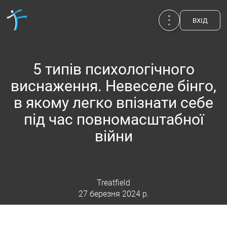
ВХIД
5 типів психологічного
виснаження. Невеселе бінго,
в якому легко впізнати себе
під час повномасштабної
війни
Treatfield
Публікації
UA
EN
RU
27 березня 2024 р.
Терапевти