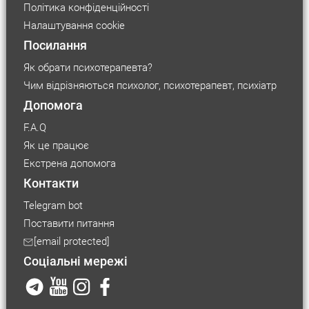
Політика конфіденційності
Налаштування cookie
Посилання
Як обрати психотерапевта?
Чим відрізняються психолог, психотерапевт, психіатр
Допомога
F.A.Q
Як це працює
Екстрена допомога
Контакти
Telegram bot
Поставити питання
Розмір шрифту
[email protected]
Соціальні мережі
Маленький
Середній
Великий
Розмір