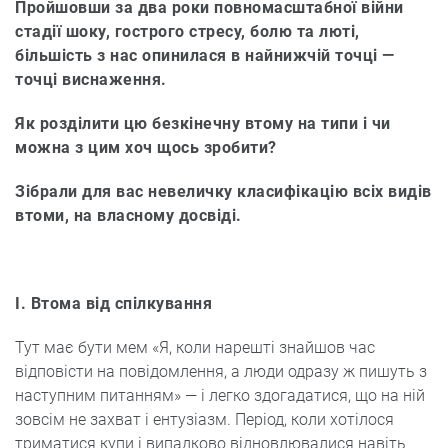
Пройшовши за два роки повномасштабної війни
стадії шоку, гострого стресу, болю та люті,
більшість з нас опинилася в найнижчій точці —
точці виснаження.
Як розділити цю безкінечну втому на типи і чи
можна з цим хоч щось зробити?
Зібрали для вас невеличку класифікацію всіх видів
втоми, на власному досвіді.
I. Втома від спілкування
Тут має бути мем «Я, коли нарешті знайшов час
відповісти на повідомлення, а люди одразу ж пишуть з
наступним питанням» — і легко здогадатися, що на ній
зовсім не захват і ентузіазм. Період, коли хотілося
триматися купи і випадково відновлювалися навіть