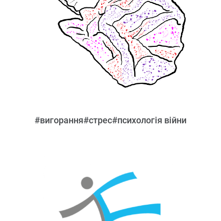
#вигорання
#стрес
#психологія війни