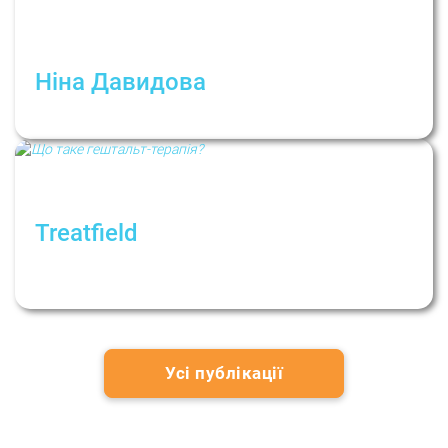
Ніна Давидова
Психотерапія: інструкція із застосування
Treatfield
Що таке гештальт-терапія? Рубрика:
Психологи не дають порад
Усі публікації