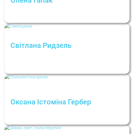
Олена Гапак
Як психотерапія допомагає пройти через
хворобу
Світлана Ридзель
«У нас частіше розвинений внутрішній
прокурор, а не адвокат»: Світлана Ридзель
про самооцінку
Оксана Істоміна Гербер
Психологічна криза. Що важливо знати та
як себе підтримати