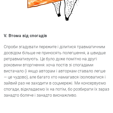
V. Втома від спогадів
Спроби згадувати пережите і ділитися травматичним
досвідом більше не приносять полегшення, а швидше
ретравматизують. Це було дуже помітно на другі
роковини вторгнення: хоча постів зі спогадами
вистачало (і якщо авторам і авторкам ставало легше
— це чудово), але багато хто намагався ізолюватися і
зайвий раз не заходити в соцмережі. Ми консервуємо
спогади, відкладаємо їх на потім, бо розбирати їх зараз
занадто боляче і занадто виснажливо.