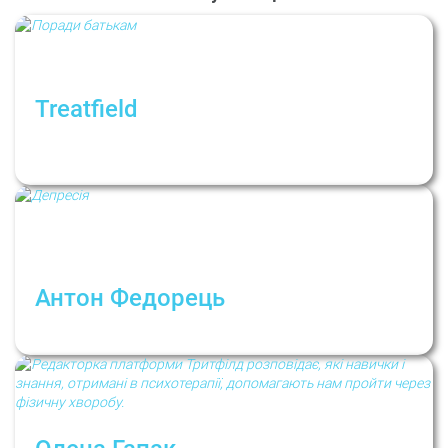
Treatfield
Поради батькам у кризі. Рубрика:
Психологи не дають порад
Антон Федорець
Депресія має свій сенс