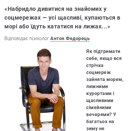
«Набридло дивитися на знайомих у
соцмережах — усі щасливі, купаються в
морі або їдуть кататися на лижах...»
Відповідає психолог
Антон Федорець
Як підтримати
себе, якщо вся
стрічка
соцмереж
зайнята морем,
лижними
курортами і
щасливими
сімейними
вечерями? У
багатьох на
зиму не