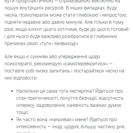
бути профілактичною — спрямованою виключно на
пошук внутрішніх ресурсів. В інших випадках, буду
чесна, психотерапія може стати глибокою і непростою,
підняти недавнє або давнє минуле. Але тільки в тому
разі, якщо клієнт цього хотітиме, буде до цього готовий
і для нього буде важливо розібратися в глибинних
причинах своєї «туги і безвиході».
Але якщо є сумніви або упередження щодо
психотерапії, рекомендую «самоперевіритися» —
поставте собі низку запитань і постарайтеся чесно на
них відповісти:
Наскільки ця сама туга нестерпна? Йдеться про
стан пригніченості, почуття безнадії, відсутність
інтересу, задоволення, наявність важких думок
тощо.
Як часто вона «накриває» мене? Йдеться про
інтенсивність — іноді, щодня, більшу частину дня,