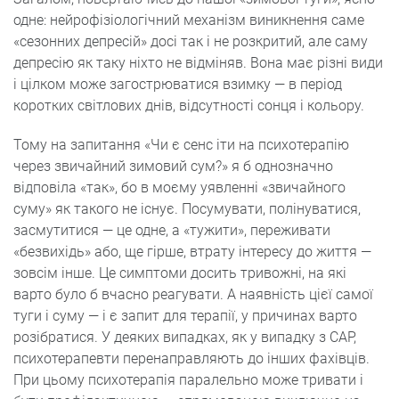
одне: нейрофізіологічний механізм виникнення саме
«сезонних депресій» досі так і не розкритий, але саму
депресію як таку ніхто не відміняв. Вона має різні види
і цілком може загострюватися взимку — в період
коротких світлових днів, відсутності сонця і кольору.
Тому на запитання «Чи є сенс іти на психотерапію
через звичайний зимовий сум?» я б однозначно
відповіла «так», бо в моєму уявленні «звичайного
суму» як такого не існує. Посумувати, полінуватися,
засмутитися — це одне, а «тужити», переживати
«безвихідь» або, ще гірше, втрату інтересу до життя —
зовсім інше. Це симптоми досить тривожні, на які
варто було б вчасно реагувати. А наявність цієї самої
туги і суму — і є запит для терапії, у причинах варто
розібратися. У деяких випадках, як у випадку з САР,
психотерапевти перенаправляють до інших фахівців.
При цьому психотерапія паралельно може тривати і