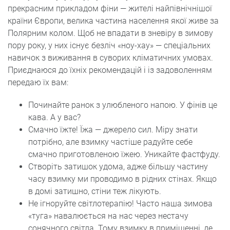
прекрасним прикладом фіни — жителі найпівнічнішої
країни Європи, велика частина населення якої живе за
Полярним колом. Щоб не впадати в зневіру в зимову
пору року, у них існує безліч «ноу-хау» — спеціальних
навичок з виживання в суворих кліматичних умовах.
Приєднаюся до їхніх рекомендацій і із задоволенням
передаю їх вам:
Починайте ранок з улюбленого напою. У фінів це
кава. А у вас?
Смачно їжте! Їжа — джерело сил. Міру знати
потрібно, але взимку частіше радуйте себе
смачно приготовленою їжею. Уникайте фастфуду.
Створіть затишок удома, адже більшу частину
часу взимку ми проводимо в рідних стінах. Якщо
в домі затишно, стіни теж лікують.
Не ігноруйте світлотерапію! Часто наша зимова
«туга» навалюється на нас через нестачу
сонячного світла. Тому взимку в приміщенні, де