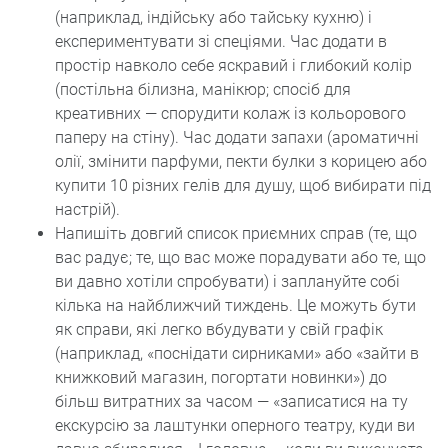
(наприклад, індійську або тайську кухню) і
експериментувати зі спеціями. Час додати в
простір навколо себе яскравий і глибокий колір
(постільна білизна, манікюр; спосіб для
креативних — спорудити колаж із кольорового
паперу на стіну). Час додати запахи (ароматичні
олії, змінити парфуми, пекти булки з корицею або
купити 10 різних гелів для душу, щоб вибирати під
настрій).
Напишіть довгий список приємних справ (те, що
вас радує; те, що вас може порадувати або те, що
ви давно хотіли спробувати) і заплануйте собі
кілька на найближчий тиждень. Це можуть бути
як справи, які легко вбудувати у свій графік
(наприклад, «поснідати сирниками» або «зайти в
книжковий магазин, погортати новинки») до
більш витратних за часом — «записатися на ту
екскурсію за лаштунки оперного театру, куди ви