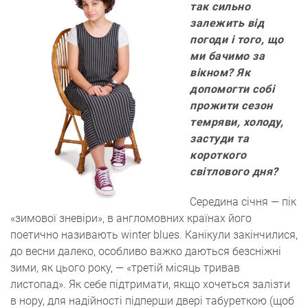
так сильно
залежить від
погоди і того, що
ми бачимо за
вікном? Як
допомогти собі
прожити сезон
темряви, холоду,
застуди та
короткого
світлового дня?
Середина січня — пік
«зимової зневіри», в англомовних країнах його
поетично називають winter blues. Канікули закінчилися,
до весни далеко, особливо важко даються безсніжні
зими, як цього року, — «третій місяць тривав
листопад». Як себе підтримати, якщо хочеться залізти
в нору, для надійності підперши двері табуреткою (щоб