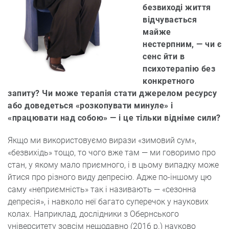
безвиході життя
відчувається
майже
нестерпним, — чи є
сенс йти в
психотерапію без
конкретного
запиту? Чи може терапія стати джерелом ресурсу
або доведеться «розкопувати минуле» і
«працювати над собою» — і це тільки відніме сили?
Якщо ми використовуємо вирази «зимовий сум»,
«безвихідь» тощо, то чого вже там — ми говоримо про
стан, у якому мало приємного, і в цьому випадку може
йтися про різного виду депресію. Адже по-іншому цю
саму «неприємність» так і називають — «сезонна
депресія», і навколо неї багато суперечок у наукових
колах. Наприклад, дослідники з Обернського
університету зовсім нещодавно (2016 р.) науково