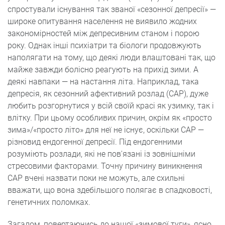
спростували існування так званої «сезонної депресії» —
широке опитування населення не виявило жодних
закономірностей між депресивним станом і порою
року. Однак інші психіатри та біологи продовжують
наполягати на тому, що деякі люди влаштовані так, що
майже завжди болісно реагують на прихід зими. А
деякі навпаки — на настання літа. Наприклад, така
депресія, як сезонний афективний розлад (САР), дуже
любить розгорнутися у всій своїй красі як узимку, так і
влітку. При цьому особливих причин, окрім як «просто
зима»/«просто літо» для неї не існує, оскільки САР —
різновид ендогенної депресії. Під ендогенними
розуміють розлади, які не пов'язані із зовнішніми
стресовими факторами. Точну причину виникнення
САР вчені назвати поки не можуть, але схильні
вважати, що вона здебільшого полягає в спадковості,
генетичних поломках.
Загалом, повертаючись до нашої «зимової туги», ясно