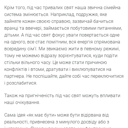
Крім того, під час тривалих свят наша звична сімейна
система змінюється. Наприклад, подружжя, яке
зайняте кожен своєю справою, зазвичай бачиться
вранці та ввечері, займається побутовими питаннями,
дітьми. А під час свят фокус уваги повертається одне
на одного, все стає помітним, вся енергія спрямована
всередину сім'ї. Ми звикаємо жити в певному режимі,
тому не можемо відразу зорієнтуватися, куди подіти
стільки вільного часу. Це може стати причиною
конфліктів і втоми, дратувати і вихлюпуватися на
партнера. Не поспішайте, дайте собі час переключитися
і розслабитися.
Також на пригніченість під час свят можуть впливати
наші очікування.
Сама ідея «як має бути» може бути відірвана від
реальності, привнесена з минулого досвіду або з