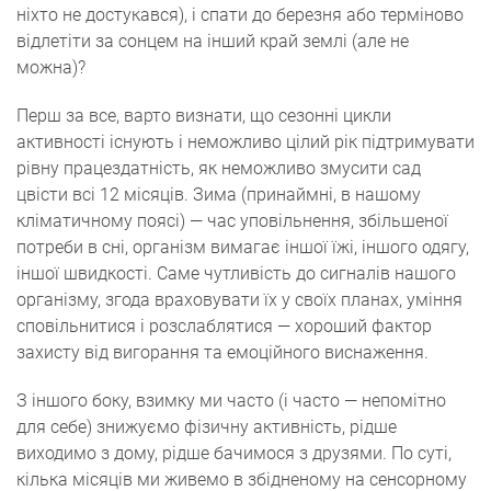
ніхто не достукався), і спати до березня або терміново
відлетіти за сонцем на інший край землі (але не
можна)?
Перш за все, варто визнати, що сезонні цикли
активності існують і неможливо цілий рік підтримувати
рівну працездатність, як неможливо змусити сад
цвісти всі 12 місяців. Зима (принаймні, в нашому
кліматичному поясі) — час уповільнення, збільшеної
потреби в сні, організм вимагає іншої їжі, іншого одягу,
іншої швидкості. Саме чутливість до сигналів нашого
організму, згода враховувати їх у своїх планах, уміння
сповільнитися і розслаблятися — хороший фактор
захисту від вигорання та емоційного виснаження.
З іншого боку, взимку ми часто (і часто — непомітно
для себе) знижуємо фізичну активність, рідше
виходимо з дому, рідше бачимося з друзями. По суті,
кілька місяців ми живемо в збідненому на сенсорному