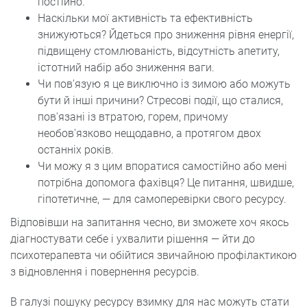
постійно.
Наскільки мої активність та ефективність
знижуються? Йдеться про зниження рівня енергії,
підвищену стомлюваність, відсутність апетиту,
істотний набір або зниження ваги.
Чи пов'язую я це виключно із зимою або можуть
бути й інші причини? Стресові події, що сталися,
пов'язані із втратою, горем, причому
необов'язково нещодавно, а протягом двох
останніх років.
Чи можу я з цим впоратися самостійно або мені
потрібна допомога фахівця? Це питання, швидше,
гіпотетичне, — для самоперевірки свого ресурсу.
Відповівши на запитання чесно, ви зможете хоч якось
діагностувати себе і ухвалити рішення — йти до
психотерапевта чи обійтися звичайною профілактикою
з відновлення і повернення ресурсів.
В галузі пошуку ресурсу взимку для нас можуть стати