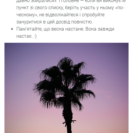
давно збиралися». І головне — коли ви виконуєте
пункт зі свого списку, беріть участь у ньому «по-
чесному», не відволікайтеся і спробуйте
зануритися в цей досвід повністю.
Пам'ятайте, що весна настане. Вона завжди
настає. :)