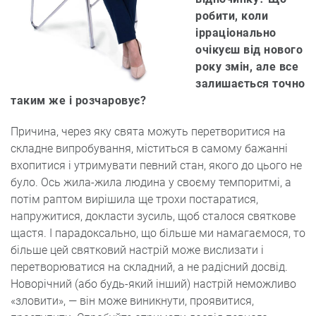
робити, коли
ірраціонально
очікуєш від нового
року змін, але все
залишається точно
таким же і розчаровує?
Причина, через яку свята можуть перетворитися на
складне випробування, міститься в самому бажанні
вхопитися і утримувати певний стан, якого до цього не
було. Ось жила-жила людина у своєму темпоритмі, а
потім раптом вирішила ще трохи постаратися,
напружитися, докласти зусиль, щоб сталося святкове
щастя. І парадоксально, що більше ми намагаємося, то
більше цей святковий настрій може вислизати і
перетворюватися на складний, а не радісний досвід.
Новорічний (або будь-який інший) настрій неможливо
«зловити», — він може виникнути, проявитися,