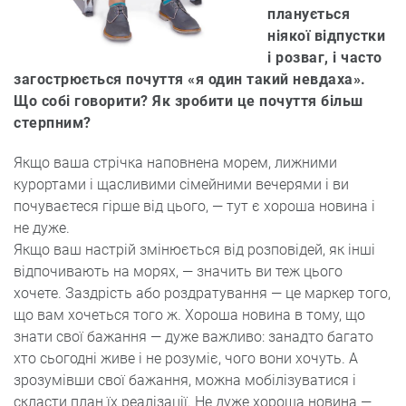
планується
ніякої відпустки
і розваг, і часто
загострюється почуття «я один такий невдаха».
Що собі говорити? Як зробити це почуття більш
стерпним?
Якщо ваша стрічка наповнена морем, лижними
курортами і щасливими сімейними вечерями і ви
почуваєтеся гірше від цього, — тут є хороша новина і
не дуже.
Якщо ваш настрій змінюється від розповідей, як інші
відпочивають на морях, — значить ви теж цього
хочете. Заздрість або роздратування — це маркер того,
що вам хочеться того ж. Хороша новина в тому, що
знати свої бажання — дуже важливо: занадто багато
хто сьогодні живе і не розуміє, чого вони хочуть. А
зрозумівши свої бажання, можна мобілізуватися і
скласти план їх реалізації. Не дуже хороша новина —