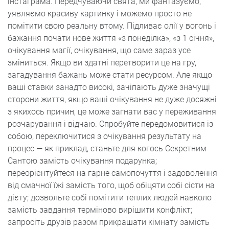
інстаграма. Передчуваючи свята, ми фантазуємо,
уявляємо красиву картинку і можемо просто не
помітити свою реальну втому. Підливає олії у вогонь і
бажання почати нове життя «з понеділка», «з 1 січня»,
очікування магії, очікування, що саме зараз усе
зміниться. Якщо ви здатні перетворити це на гру,
загадування бажань може стати ресурсом. Але якщо
ваші ставки занадто високі, зачіпають дуже значущі
сторони життя, якщо ваші очікування не дуже досяжні
з якихось причин, це може загнати вас у переживання
розчарування і відчаю. Спробуйте передомовитися із
собою, переключитися з очікування результату на
процес — як приклад, станьте для когось Секретним
Сантою замість очікування подарунка;
переорієнтуйтеся на гарне самопочуття і задоволення
від смачної їжі замість того, щоб обіцяти собі сісти на
дієту; дозвольте собі помітити теплих людей навколо
замість завдання терміново вирішити конфлікт;
запросіть друзів разом прикрашати кімнату замість