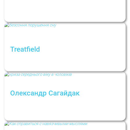
Як захиститися від «психологічного
отруєння»? Дмитро Петренко про токсичну
поведінку та особисті кордони
Treatfield
Як впоратися з безсонням? Рубрика:
Психологи не дають порад
Олександр Сагайдак
Інтерв'ю: «Криза середнього віку для
чоловіка — точка переосмислення і точка
зростання»