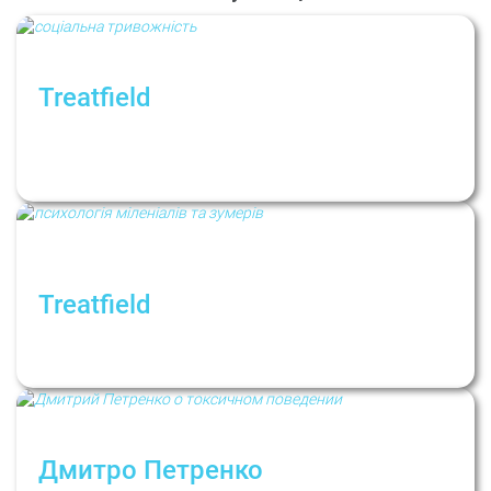
Treatfield
Що таке соціальна тривожність і як її
послабити? Рубрика: Психологи не дають
порад
Treatfield
Як міленіали та зумери шукають себе і
сприймають психотерапію
Дмитро Петренко