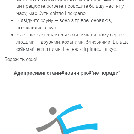
ви працюєте, живете, проводите більшу частину
часу, має бути світло і яскраво.
Відвідуйте сауну — вона зігріває, оновлює,
розслабляє, лікує.
Частіше зустрічайтеся з милими вашому серцю
людьми — друзями, коханими, близькими. Більше
обіймайтеся з ними. Це теж «зігріває» і лікує.
Бережіть себе!
#депресивні стани
#новий рік
#"не поради"