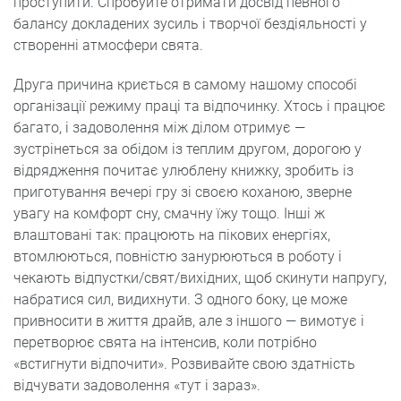
проступити. Спробуйте отримати досвід певного
балансу докладених зусиль і творчої бездіяльності у
створенні атмосфери свята.
Друга причина криється в самому нашому способі
організації режиму праці та відпочинку. Хтось і працює
багато, і задоволення між ділом отримує —
зустрінеться за обідом із теплим другом, дорогою у
відрядження почитає улюблену книжку, зробить із
приготування вечері гру зі своєю коханою, зверне
увагу на комфорт сну, смачну їжу тощо. Інші ж
влаштовані так: працюють на пікових енергіях,
втомлюються, повністю занурюються в роботу і
чекають відпустки/свят/вихідних, щоб скинути напругу,
набратися сил, видихнути. З одного боку, це може
привносити в життя драйв, але з іншого — вимотує і
перетворює свята на інтенсив, коли потрібно
«встигнути відпочити». Розвивайте свою здатність
відчувати задоволення «тут і зараз».