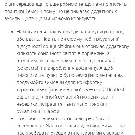
рівні середовищі і рідше робимо те, що нам приносить
позитивні емоції, тому що це вимагає додаткових
зусиль. Це те, що ми можемо коригувати.
Намагайтеся щодня виходити на вулицю вранці
або вдень. Навіть при сірому небі і візуальній
відсутності сонця сітківка ока отримає додаткову
кількість сонячного світла в порівнянні зі
штучним світлом у приміщенні, що впливає
(зокрема!) на вироблення дофаміну. А щоб
виходити на вулицю було «емоційно дешевше»,
продумайте зимовий одяг: комфортну
термобілизну (моя вічна любов — серія Heattech
від Uniqlo), легкий сучасний пуховик, зручні
черевики, яскраві та тактильно приємні
рукавички і шарфи.
Створюйте навколо себе сенсорно багате
середовище. Запахи, кольори, смаки. Зима — це
час пробувати страви з інтенсивними смаками