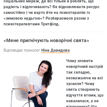
соціальних мереж, де всі тільки й роблять, що
радіють і відпочивають? Як відновлювати ресурс
самостійно і чи варто йти на психотерапію із
«зимовою нудьгою»? Розбираємося разом з
психотерапевтами Тритфілд.
«Мене пригнічують новорічні свята»
Відповідає психолог
Ніна Давидова
Чому зловити
новорічний настрій
так складно,
незважаючи на всі
зусилля? Чому
свята створюють
відчуття втоми, що
навалилася, а не
відпочинку? Що