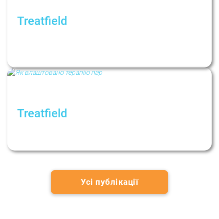
Treatfield
Як впоратися з нав'язливими думками і
ритуалами? Рубрика: Психологи не дають
порад
Treatfield
Як влаштовано терапію пар. Рубрика:
Психологи не дають порад
Усі публікації