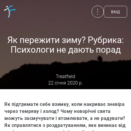
ВХIД
Як пережити зиму? Рубрика:
Психологи не дають порад
Treatfield
22 січня 2020 р.
Як підтримати себе взимку, коли накриває зневіра
Публікації
через темряву і холод? Чому новорічні свята
UA
EN
RU
можуть засмучувати і втомлювати, а не радувати?
Терапевти
Як справлятися з роздратуванням, яке виникає від